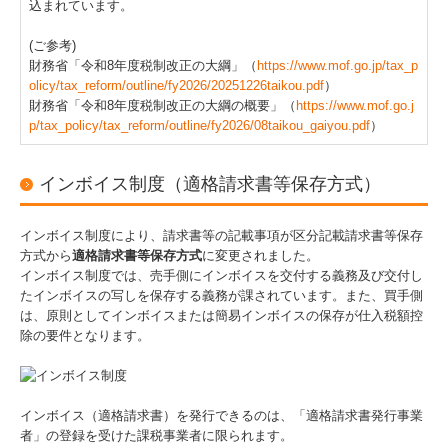
込まれています。
開催案内
(ご参考)
過去の実績
財務省「令和8年度税制改正の大綱」（
https://www.mof.go.jp/tax_p
olicy/tax_reform/outline/fy2026/20251226taikou.pdf
）
雑誌・Web掲載情報
財務省「令和8年度税制改正の大綱の概要」（
https://www.mof.go.j
p/tax_policy/tax_reform/outline/fy2026/08taikou_gaiyou.pdf
）
採用情報
代表メッセージ
インボイス制度（適格請求書等保存方式）
先輩社員の声
インボイス制度により、請求書等の記載事項が区分記載請求書等保存
Credo
方式から
適格請求書等保存方式
に変更されました。
インボイス制度では、売手側にインボイスを交付する義務及び交付し
募集要項
たインボイスの写しを保存する義務が課されています。また、買手側
は、原則としてインボイスまたは簡易インボイスの保存が仕入税額控
除の要件となります。
インボイス（適格請求書）を発行できるのは、「適格請求書発行事業
者」の登録を受けた課税事業者に限られます。