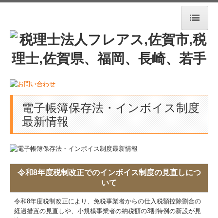
トップページ
事務所紹介
ご挨拶
経営理念
電子帳簿保存法・インボイス制度
最新情報
法人概要・アクセス
業務案内
料金について
令和8年度税制改正でのインボイス制度の見直しにつ
ご契約までの流れ
いて
令和8年度税制改正により、免税事業者からの仕入税額控除割合の
セミナー案内
経過措置の見直しや、小規模事業者の納税額の3割特例の新設が見